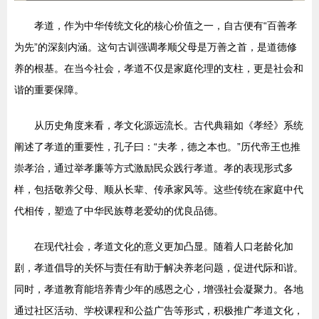
孝道，作为中华传统文化的核心价值之一，自古便有“百善孝
为先”的深刻内涵。这句古训强调孝顺父母是万善之首，是道德修
养的根基。在当今社会，孝道不仅是家庭伦理的支柱，更是社会和
谐的重要保障。
从历史角度来看，孝文化源远流长。古代典籍如《孝经》系统
阐述了孝道的重要性，孔子曰：“夫孝，德之本也。”历代帝王也推
崇孝治，通过举孝廉等方式激励民众践行孝道。孝的表现形式多
样，包括敬养父母、顺从长辈、传承家风等。这些传统在家庭中代
代相传，塑造了中华民族尊老爱幼的优良品德。
在现代社会，孝道文化的意义更加凸显。随着人口老龄化加
剧，孝道倡导的关怀与责任有助于解决养老问题，促进代际和谐。
同时，孝道教育能培养青少年的感恩之心，增强社会凝聚力。各地
通过社区活动、学校课程和公益广告等形式，积极推广孝道文化，