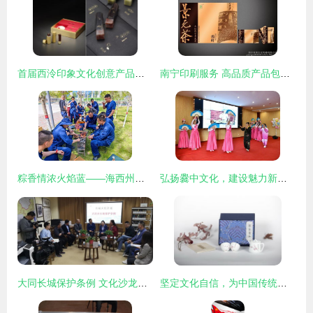
首届西泠印象文化创意产品设计大赛 传承与创新的文化交融
南宁印刷服务 高品质产品包装盒定制与艺术活动策划一体化解决方案
粽香情浓火焰蓝——海西州消防救援支队端午节期间文化生活精彩纷呈
弘扬爨中文化，建设魅力新院 曲靖市中医医院2021年5·12国际护士节庆祝活动纪实
大同长城保护条例 文化沙龙第三期共献良策，艺术活动策划为保护赋能
坚定文化自信，为中国传统文化添彩 中宇力度致敬改革开放四十载艺术盛典