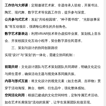
工作坊与大师课
：定期邀请艺术家、非遗传承人驻校，开展书法、
陶艺、现代舞、数字艺术等实践工作坊，提升参与深度。
公共参与式艺术
：发起“共绘校园墙”、“种子图书馆”、“光影故事采
集”等互动项目，强调每位师生的共创角色。
数字艺术新表达
：利用VR/AR技术举办虚拟毕业展、策划线上音乐
会、开发校园文化互动小程序，契合数字原住民需求。
三、策划与设计的协同创新路径
实现“设计”与“策划”的一体化，需建立协同机制：
前期共研
：文化设计团队与艺术策划团队共同调研，明确文化定位
与师生需求，确保活动主题与视觉体系同频共振。
内容与形式互嵌
：将文化设计的视觉元素（如主色调、吉祥物）贯
穿于活动海报、舞台、物料、衍生品中，强化整体感知。
空间活化利用
：根据已建成的文化空间特性，定制专属艺术活动。
如在艺术长廊策划“流动的策展”，让学生策展团队轮值呈现。