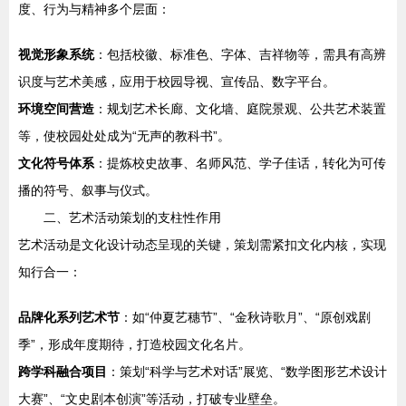
度、行为与精神多个层面：
视觉形象系统
：包括校徽、标准色、字体、吉祥物等，需具有高辨
识度与艺术美感，应用于校园导视、宣传品、数字平台。
环境空间营造
：规划艺术长廊、文化墙、庭院景观、公共艺术装置
等，使校园处处成为“无声的教科书”。
文化符号体系
：提炼校史故事、名师风范、学子佳话，转化为可传
播的符号、叙事与仪式。
二、艺术活动策划的支柱性作用
艺术活动是文化设计动态呈现的关键，策划需紧扣文化内核，实现
知行合一：
品牌化系列艺术节
：如“仲夏艺穗节”、“金秋诗歌月”、“原创戏剧
季”，形成年度期待，打造校园文化名片。
跨学科融合项目
：策划“科学与艺术对话”展览、“数学图形艺术设计
大赛”、“文史剧本创演”等活动，打破专业壁垒。