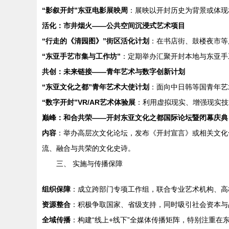
“影叙开封”东亚电影展映周
：展映以开封历史为背景或体现
活化：市井烟火——公共空间沉浸式艺术项目
“行走的《清园图》”街区活化计划
：在书店街、鼓楼夜市等
“东亚手艺市集与工作坊”
：定期举办汇聚开封本地与东亚手
共创：未来链接——青年艺术与数字创新计划
“东亚文化之都”青年艺术大使计划
：面向中日韩等国青年艺
“数字开封”VR/AR艺术体验展
：利用虚拟现实、增强现实技
巅峰：和合共荣——开封东亚文化之都国际论坛暨闭幕庆典
内容
：举办高层次文化论坛，发布《开封宣言》或相关文化
流、融合与共荣的文化史诗。
三、 实施与传播保障
组织保障
：成立跨部门专项工作组，联合专业艺术机构、高
资源整合
：积极争取国家、省级支持，同时吸引社会资本与
全域传播
：构建“线上+线下”全媒体传播矩阵，特别注重