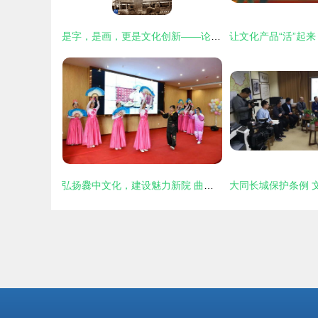
是字，是画，更是文化创新——论汉字图形化的艺术生命力
弘扬爨中文化，建设魅力新院 曲靖市中医医院2021年5·12国际护士节庆祝活动纪实