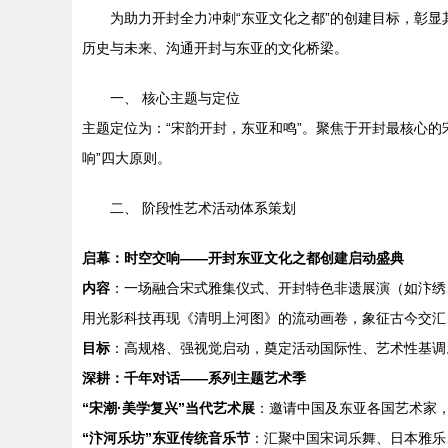
为助力开封全力冲刺“东亚文化之都”的创建目标，彰
历史与未来、沟通开封与东亚的文化桥梁。
一、 核心主题与定位
主题定位为：“宋韵开封，东亚和鸣”。聚焦于开封最核心的
响”四大原则。
二、 阶段性艺术活动体系策划
启幕：时空交响——开封东亚文化之都创建启动盛典
内容
：一场融合宋式雅集仪式、开封特色非遗展演（如汴绣
用光影科技再现《清明上河图》的流动画卷，象征古今交汇
目标
：高规格、强视觉启动，奠定活动国际性、艺术性基调
深耕：千年对话——系列主题艺术季
“宋潮·美学复兴”当代艺术展
：邀请中国及东亚各国艺术家
“汴河乐坊”东亚传统音乐节
：汇聚中国宋词乐舞、日本雅乐