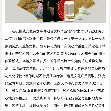
在疫情或其他突发事件迫使文旅产业“暂停”之后，行业经历了
从停顿到重启的艰难历程。暂停不仅是一道安全防线，更是一次深
刻的反思与重塑契机。如何转化为机、实现劫后重生，关键在于精
准抓住营销机遇，以创新的艺术活动策划为核心，构建全新的用户
体验模式。本篇文章旨在探讨暂停后文旅产业如何通过差异化策
划，实现反转式增长。\n\n### 1. 反思与重建：暂停期的自我内省
与文化深挖\n暂停时期不仅是生存考验，也是文化底层提取、沉淀
的宝贵时段。文旅和艺术机构不应仅仅等待而丧失了市场决策动
力。可以启动“重新识解文化IP”项目，对所承载的国际中文化艺术
或地方特性进行一次系统调研，择取具有原始感染力量的地方传
统、装置手段、虚拟体验设计。例如，疫情期间成立的博物馆联盟