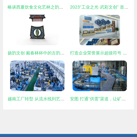
略谈西夏饮食文化艺林之韵——合璧食谱与宴游雅集
2023“工业之光·武彩文创” 首届大武口文化创意产品设计大赛获奖名单及获奖作品
扬韵文创 戴春林杯中的古韵新章
打造企业荣誉展示超级符号 从奖杯墙到文化阵地的创新设计
越南工厂转型 从流水线到艺术舞台的前夜
安图 打通“供需”渠道，让矿泉水产品搭上“直通车”──艺术活动策划中的品牌赋能新路径