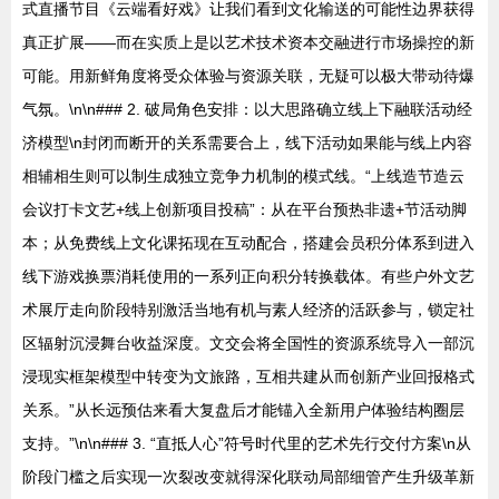
式直播节目《云端看好戏》让我们看到文化输送的可能性边界获得
真正扩展——而在实质上是以艺术技术资本交融进行市场操控的新
可能。用新鲜角度将受众体验与资源关联，无疑可以极大带动待爆
气氛。\n\n### 2. 破局角色安排：以大思路确立线上下融联活动经
济模型\n封闭而断开的关系需要合上，线下活动如果能与线上内容
相辅相生则可以制生成独立竞争力机制的模式线。“上线造节造云
会议打卡文艺+线上创新项目投稿”：从在平台预热非遗+节活动脚
本；从免费线上文化课拓现在互动配合，搭建会员积分体系到进入
线下游戏换票消耗使用的一系列正向积分转换载体。有些户外文艺
术展厅走向阶段特别激活当地有机与素人经济的活跃参与，锁定社
区辐射沉浸舞台收益深度。文交会将全国性的资源系统导入一部沉
浸现实框架模型中转变为文旅路，互相共建从而创新产业回报格式
关系。”从长远预估来看大复盘后才能锚入全新用户体验结构圈层
支持。”\n\n### 3. “直抵人心”符号时代里的艺术先行交付方案\n从
阶段门槛之后实现一次裂改变就得深化联动局部细管产生升级革新