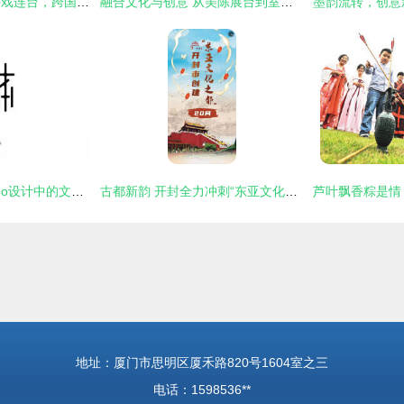
汽车观察 “新合资”好戏连台，跨国车企的自我觉醒与文化融合
融合文化与创意 从美陈展台到室外广告的视觉叙事
古韵新传 中国风Logo设计中的文化传承美学
古都新韵 开封全力冲刺“东亚文化之都”的艺术活动策划蓝图
地址：厦门市思明区厦禾路820号1604室之三
电话：1598536**