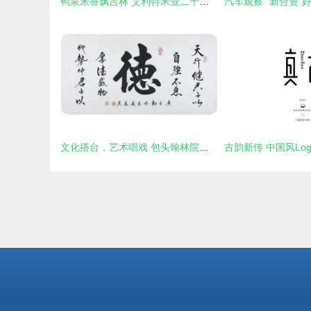
鸭泉米香飘吉林 艾利特米业二十三年有机耕耘，铸就白金名片与文化新篇
文化搭台，艺术唱戏 包头翰林院艺术活动策划的实践与探索