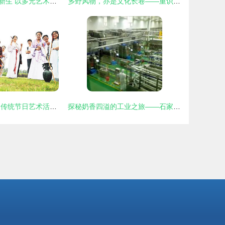
墨韵流转，创意新生 以多元艺术活动传承文明，激发文化创造力
乡野风物，亦是文化长卷——重识故土的文化画风
芦叶飘香粽是情 传统节日艺术活动策划方案
探秘奶香四溢的工业之旅——石家庄君乐宝酸奶文化景区全攻略