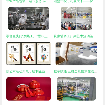
专业产品包装一站式服务 从设计、印刷到定制，北京科艺金辉文化发展的艺术赋能
鼎盛千秋，礼赢天下——探析临沂瑞德文化传媒2.2米龙鼎的商务与庆典价值
零食巨头的“烘焙工厂”思味王 老字号如何将文化基因注入年轻化产品
从柬埔寨工厂到艺术活动策划 传统制造业的文化跨界探索
以艺术活动为笔，绘制企业文化设计图
数字赋能 三维全景技术在线上再现文化展馆的真实环境