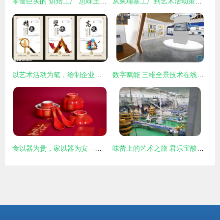
零食巨头的“烘焙工厂”思味王 老字号如何将文化基因注入年轻化产品
从柬埔寨工厂到艺术活动策划 传统制造业的文化跨界探索
以艺术活动为笔，绘制企业文化设计图
数字赋能 三维全景技术在线上再现文化展馆的真实环境
食以器为贵，家以器为安——一套健康高贵喜庆餐具中的中式生活美学
味蕾上的艺术之旅 君乐宝酸奶文化景区艺术活动策划方案