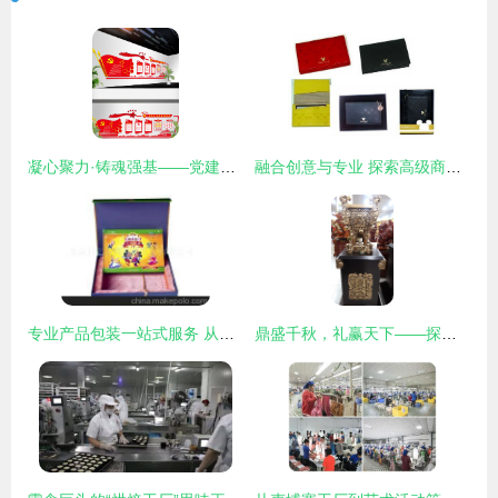
凝心聚力·铸魂强基——党建文化墙模版设计理念与实践
融合创意与专业 探索高级商务名片夹的时尚新境界
专业产品包装一站式服务 从设计、印刷到定制，北京科艺金辉文化发展的艺术赋能
鼎盛千秋，礼赢天下——探析临沂瑞德文化传媒2.2米龙鼎的商务与庆典价值